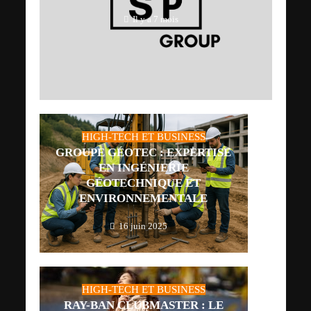
Il y a 7 mois
HIGH-TECH ET BUSINESS
GROUPE GÉOTEC : EXPERTISE
EN INGÉNIERIE
GÉOTECHNIQUE ET
ENVIRONNEMENTALE
16 juin 2025
HIGH-TECH ET BUSINESS
RAY-BAN CLUBMASTER : LE