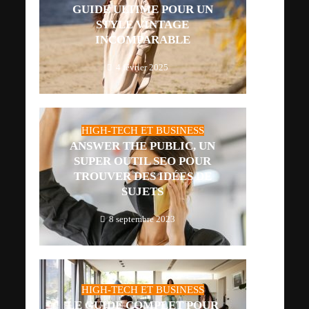
GUIDE ULTIME POUR UN
STYLE VINTAGE
INCOMPARABLE
4 février 2025
HIGH-TECH ET BUSINESS
ANSWER THE PUBLIC, UN
SUPER OUTIL SEO POUR
TROUVER DES IDÉES DE
SUJETS
8 septembre 2023
HIGH-TECH ET BUSINESS
LE GUIDE COMPLET POUR