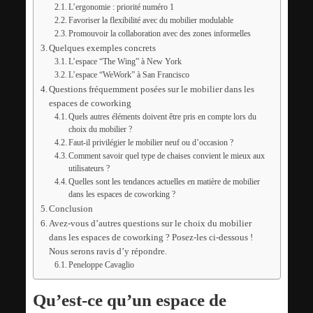
L’ergonomie : priorité numéro 1
Favoriser la flexibilité avec du mobilier modulable
Promouvoir la collaboration avec des zones informelles
Quelques exemples concrets
L’espace “The Wing” à New York
L’espace “WeWork” à San Francisco
Questions fréquemment posées sur le mobilier dans les
espaces de coworking
Quels autres éléments doivent être pris en compte lors du
choix du mobilier ?
Faut-il privilégier le mobilier neuf ou d’occasion ?
Comment savoir quel type de chaises convient le mieux aux
utilisateurs ?
Quelles sont les tendances actuelles en matière de mobilier
dans les espaces de coworking ?
Conclusion
Avez-vous d’autres questions sur le choix du mobilier
dans les espaces de coworking ? Posez-les ci-dessous !
Nous serons ravis d’y répondre.
Peneloppe Cavaglio
Qu’est-ce qu’un espace de