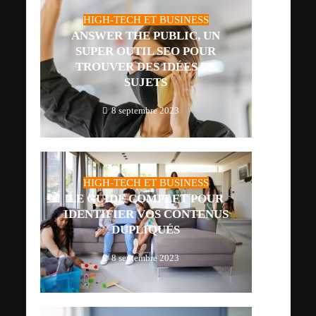
HIGH-TECH ET BUSINESS
ANSWER THE PUBLIC, UN
SUPER OUTIL SEO POUR
TROUVER DES IDÉES DE
SUJETS
8 septembre 2023
HIGH-TECH ET BUSINESS
LE GUIDE COMPLET POUR
IDENTIFIER VOS CONTENUS
DUPLIQUÉS
8 septembre 2023