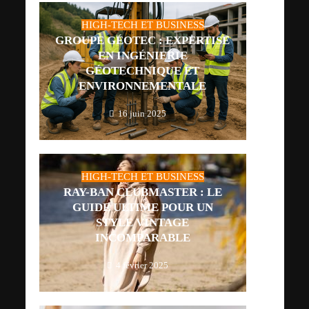
HIGH-TECH ET BUSINESS
GROUPE GÉOTEC : EXPERTISE
EN INGÉNIERIE
GÉOTECHNIQUE ET
ENVIRONNEMENTALE
16 juin 2025
HIGH-TECH ET BUSINESS
RAY-BAN CLUBMASTER : LE
GUIDE ULTIME POUR UN
STYLE VINTAGE
INCOMPARABLE
4 février 2025