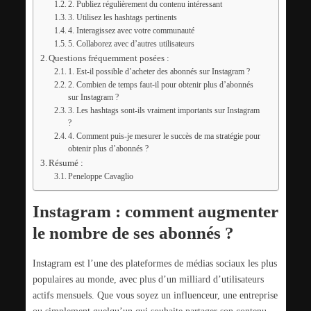
2. Publiez régulièrement du contenu intéressant
3. Utilisez les hashtags pertinents
4. Interagissez avec votre communauté
5. Collaborez avec d’autres utilisateurs
Questions fréquemment posées :
1. Est-il possible d’acheter des abonnés sur Instagram ?
2. Combien de temps faut-il pour obtenir plus d’abonnés
sur Instagram ?
3. Les hashtags sont-ils vraiment importants sur Instagram
?
4. Comment puis-je mesurer le succès de ma stratégie pour
obtenir plus d’abonnés ?
Résumé :
Peneloppe Cavaglio
Instagram : comment augmenter
le nombre de ses abonnés ?
Instagram est l’une des plateformes de médias sociaux les plus
populaires au monde, avec plus d’un milliard d’utilisateurs
actifs mensuels. Que vous soyez un influenceur, une entreprise
ou simplement quelqu’un qui souhaite partager son contenu