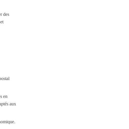
r des
et
postal
es en
aptés aux
onomique.