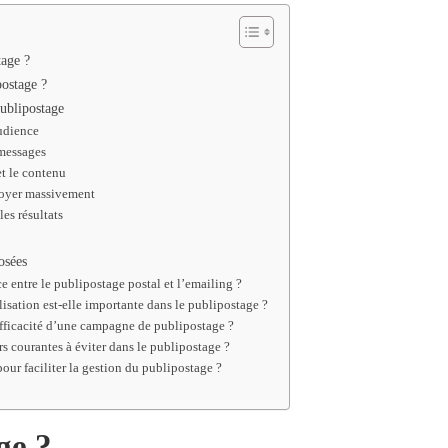
tage ?
postage ?
ublipostage
udience
 messages
et le contenu
voyer massivement
les résultats
osées
ce entre le publipostage postal et l’emailing ?
isation est-elle importante dans le publipostage ?
ficacité d’une campagne de publipostage ?
rs courantes à éviter dans le publipostage ?
 pour faciliter la gestion du publipostage ?
ge ?