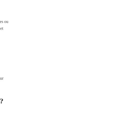
ces ou
et
our
 ?