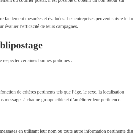
sement du courrier postal, il est possible d’obtenir un bon retour sur
 facilement mesurées et évaluées. Les entreprises peuvent suivre le ta
ur évaluer l’efficacité de leurs campagnes.
blipostage
e respecter certaines bonnes pratiques :
tion de critères pertinents tels que l’âge, le sexe, la localisation
os messages à chaque groupe cible et d’améliorer leur pertinence.
 messages en utilisant leur nom ou toute autre information pertinente di