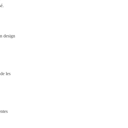
sé.
un design
de les
entes