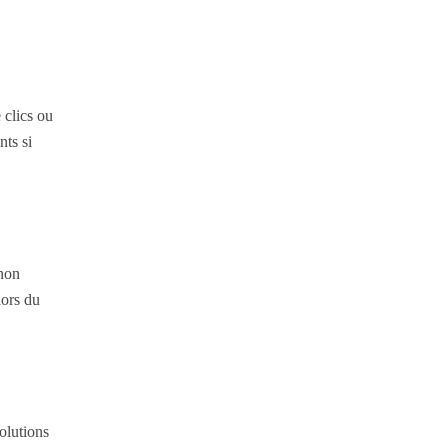
 clics ou
ts si
 non
lors du
solutions