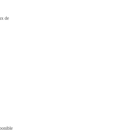
ux de
sponible