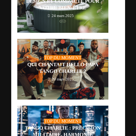
DESIGN ET COMPACTE POUR
VOTRE BIEN-ÊTRE
24 mars 2025
TOP DU MOMENT
QUI CHANTAIT HELLO PAPA
TANGO CHARLIE ?
20 mars 2025
TOP DU MOMENT
TANGO CHARLIE : PRÉCISION
MILITAIRE, HARMONIE