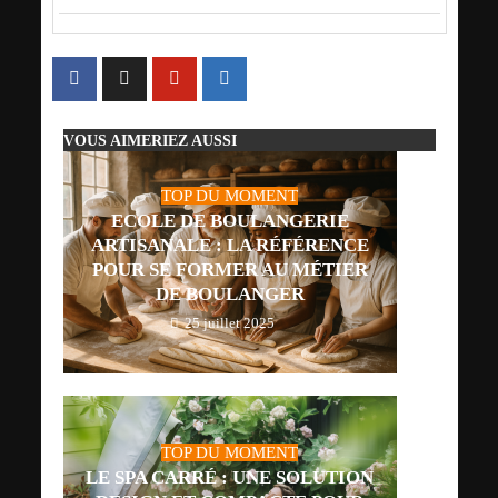
VOUS AIMERIEZ AUSSI
TOP DU MOMENT
ECOLE DE BOULANGERIE
ARTISANALE : LA RÉFÉRENCE
POUR SE FORMER AU MÉTIER
DE BOULANGER
25 juillet 2025
TOP DU MOMENT
LE SPA CARRÉ : UNE SOLUTION