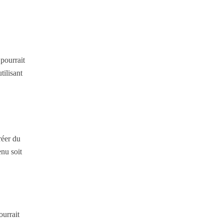
pourrait
tilisant
réer du
enu soit
urrait