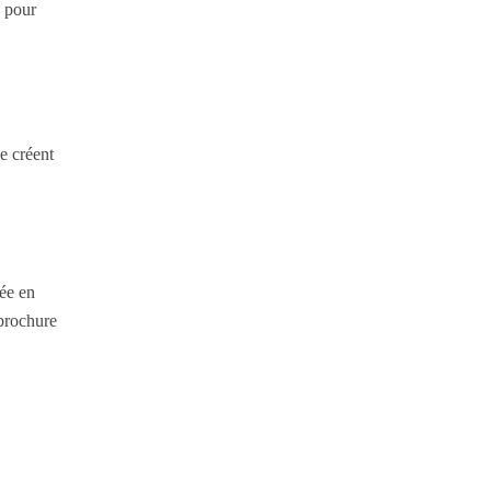
s pour
e créent
ée en
 brochure