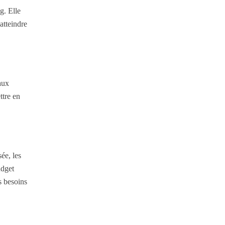
g. Elle
atteindre
aux
ttre en
ée, les
udget
s besoins