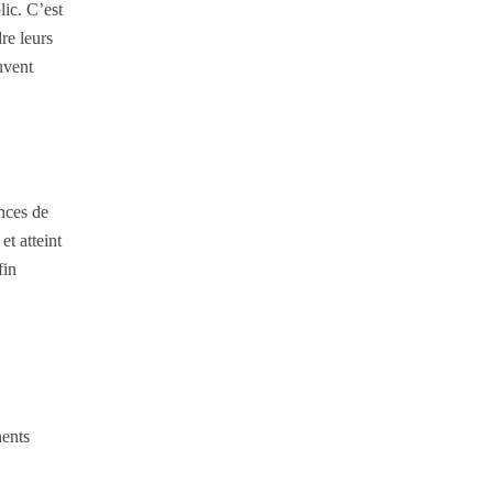
lic. C’est
re leurs
uvent
nces de
et atteint
fin
nents