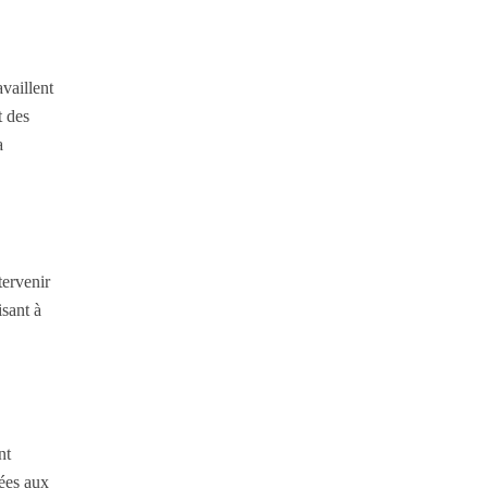
vaillent
t des
a
tervenir
isant à
nt
ées aux