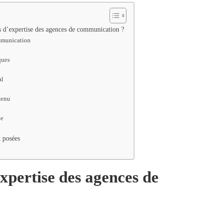
s d’expertise des agences de communication ?
ommunication
ques
al
tenu
ue
 posées
xpertise des agences de