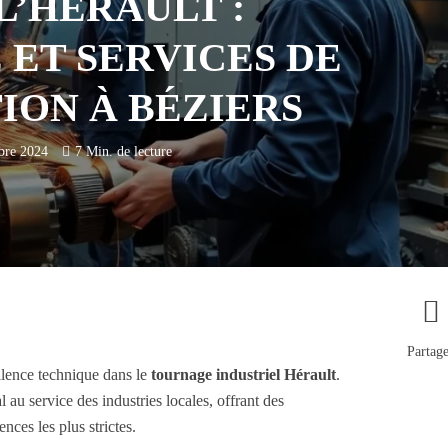
L’HÉRAULT :
 ET SERVICES DE
ION À BÉZIERS
bre 2024
7 Min. de lecture
Partag
llence technique dans le
tournage industriel Hérault
.
l au service des industries locales, offrant des
nces les plus strictes.