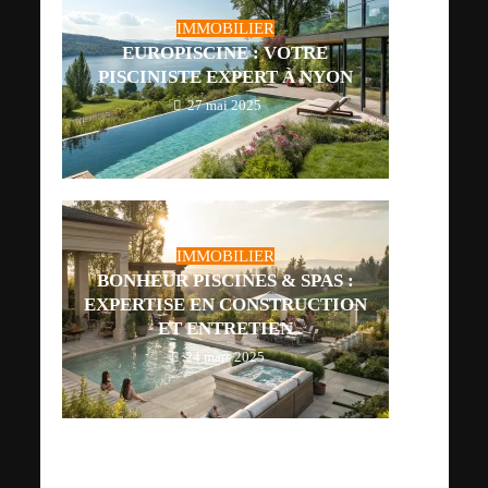
IMMOBILIER
EUROPISCINE : VOTRE
PISCINISTE EXPERT À NYON
27 mai 2025
IMMOBILIER
BONHEUR PISCINES & SPAS :
EXPERTISE EN CONSTRUCTION
ET ENTRETIEN
24 mars 2025