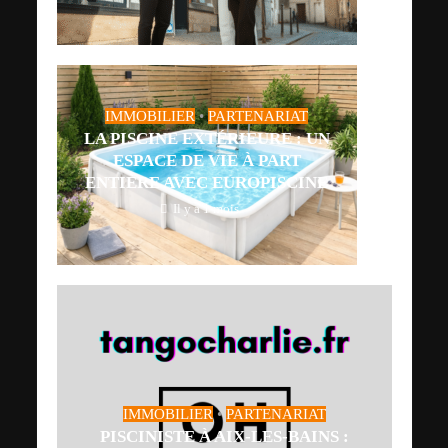
IMMOBILIER
•
PARTENARIAT
LA PISCINE EXTÉRIEURE : UN
ESPACE DE VIE À PART
ENTIÈRE AVEC EUROPISCINE
Il y a 1 mois
IMMOBILIER
•
PARTENARIAT
PISCINISTE À AIX-LES-BAINS :