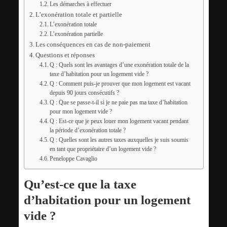
Les démarches à effectuer
L’exonération totale et partielle
L’exonération totale
L’exonération partielle
Les conséquences en cas de non-paiement
Questions et réponses
Q : Quels sont les avantages d’une exonération totale de la
taxe d’habitation pour un logement vide ?
Q : Comment puis-je prouver que mon logement est vacant
depuis 90 jours consécutifs ?
Q : Que se passe-t-il si je ne paie pas ma taxe d’habitation
pour mon logement vide ?
Q : Est-ce que je peux louer mon logement vacant pendant
la période d’exonération totale ?
Q : Quelles sont les autres taxes auxquelles je suis soumis
en tant que propriétaire d’un logement vide ?
Peneloppe Cavaglio
Qu’est-ce que la taxe
d’habitation pour un logement
vide ?