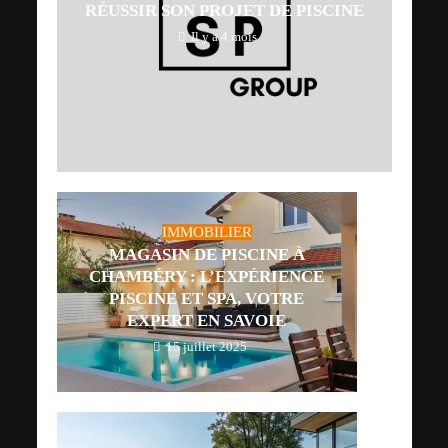
RÉUSSIR SON PROJET DE PISCINE
Il y a 4 mois
IMMOBILIER
MAGASIN DE PISCINE À
CHAMBÉRY : L’EXPÉRIENCE
PISCINE ET SPA, VOTRE
EXPERT EN SAVOIE
15 juillet 2025