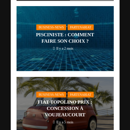
•
BUSINESS-NEWS
PARTENARIAT
PISCINISTE : COMMENT
FAIRE SON CHOIX ?
Il y a 2 mois
•
BUSINESS-NEWS
PARTENARIAT
FIAT TOPOLINO PRIX :
CONCESSION À
VOUJEAUCOURT
Il y a 5 mois